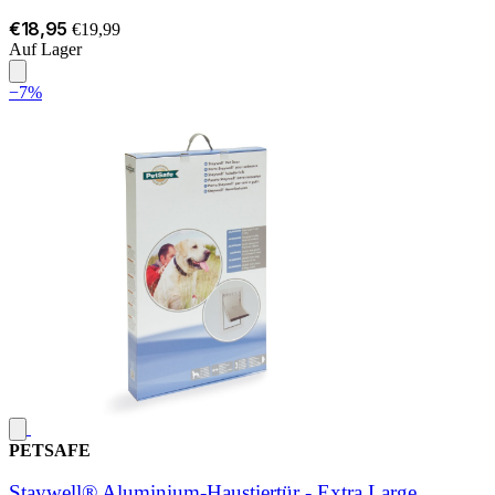
€18,95
€19,99
Auf Lager
−7%
PETSAFE
Staywell® Aluminium-Haustiertür - Extra Large