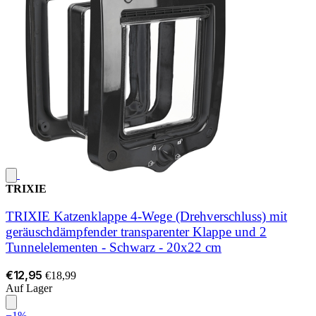
TRIXIE
TRIXIE Katzenklappe 4‑Wege (Drehverschluss) mit
geräuschdämpfender transparenter Klappe und 2
Tunnelelementen - Schwarz - 20x22 cm
€12,95
€18,99
Auf Lager
−1%