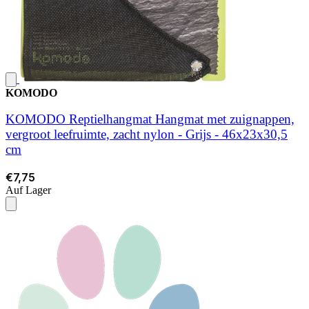
KOMODO
KOMODO Reptielhangmat Hangmat met zuignappen,
vergroot leefruimte, zacht nylon - Grijs - 46x23x30,5
cm
€7,75
Auf Lager