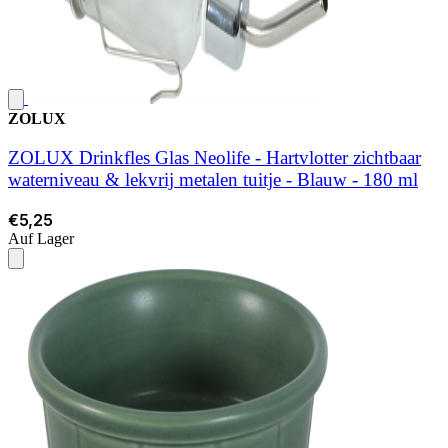
ZOLUX
ZOLUX Drinkfles Glas Neolife - Hartvlotter zichtbaar
waterniveau & lekvrij metalen tuitje - Blauw - 180 ml
€5,25
Auf Lager