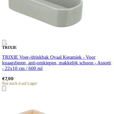
TRIXIE
TRIXIE Voer-/drinkbak Ovaal Keramiek - Voor
knaagdieren, anti-omkiepen, makkelijk schoon - Assorti
- 22x10 cm / 600 ml
€7,99
Nur noch 4 auf Lager