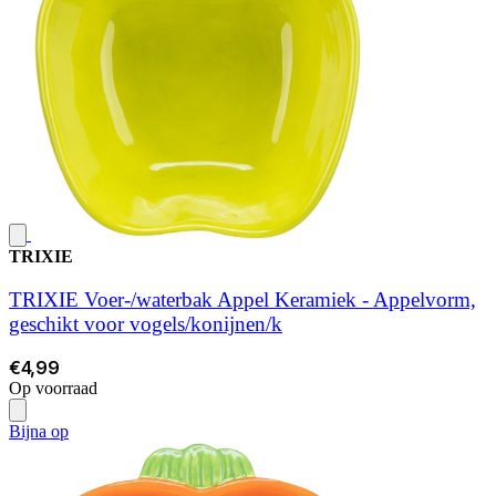
TRIXIE
TRIXIE Voer-/waterbak Appel Keramiek - Appelvorm,
geschikt voor vogels/konijnen/k
€4,99
Op voorraad
Bijna op