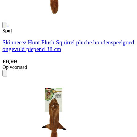
Spot
Skinneeez Hunt Plush Squirrel pluche hondenspeelgoed
ongevuld piepend 38 cm
€6,99
Op voorraad