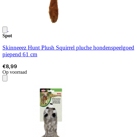
Spot
Skinneeez Hunt Plush Squirrel pluche hondenspeelgoed
piepend 61 cm
€8,99
Op voorraad