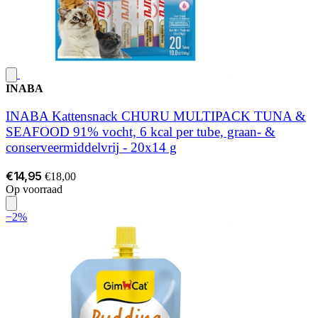
INABA
INABA Kattensnack CHURU MULTIPACK TUNA &
SEAFOOD 91% vocht, 6 kcal per tube, graan- &
conserveermiddelvrij - 20x14 g
€14,95
€18,00
Op voorraad
−2%