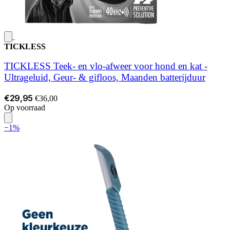
TICKLESS
TICKLESS Teek- en vlo-afweer voor hond en kat -
Ultrageluid, Geur- & gifloos, Maanden batterijduur
€29,95
€36,00
Op voorraad
−1%