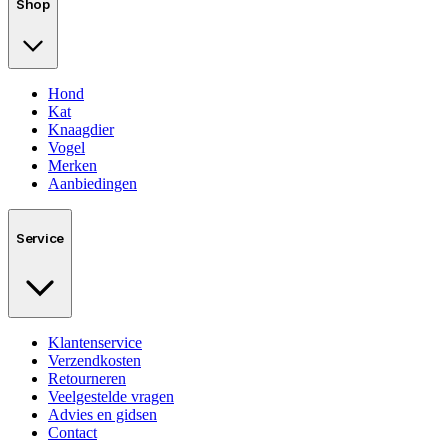
Shop
Hond
Kat
Knaagdier
Vogel
Merken
Aanbiedingen
Service
Klantenservice
Verzendkosten
Retourneren
Veelgestelde vragen
Advies en gidsen
Contact