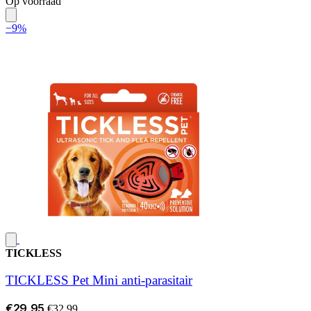
Op voorraad
−9%
TICKLESS
TICKLESS Pet Mini anti-parasitair
€29,95
€32,99