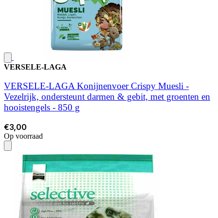
VERSELE-LAGA
VERSELE-LAGA Konijnenvoer Crispy Muesli -
Vezelrijk, ondersteunt darmen & gebit, met groenten en
hooistengels - 850 g
€3,00
Op voorraad