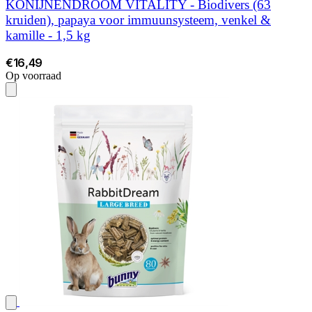
KONIJNENDROOM VITALITY - Biodivers (63
kruiden), papaya voor immuunsysteem, venkel &
kamille - 1,5 kg
€16,49
Op voorraad