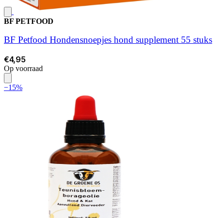
BF PETFOOD
BF Petfood Hondensnoepjes hond supplement 55 stuks
€4,95
Op voorraad
−15%