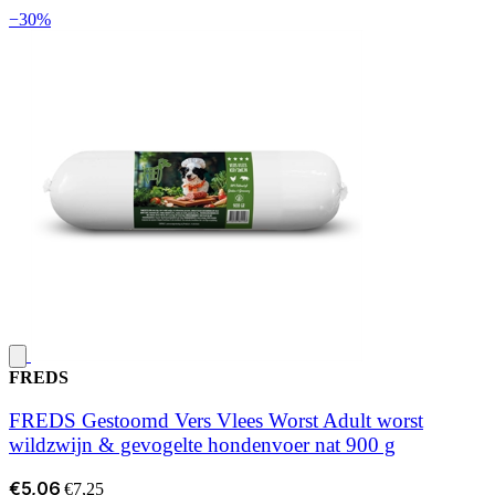
−30%
FREDS
FREDS Gestoomd Vers Vlees Worst Adult worst
wildzwijn & gevogelte hondenvoer nat 900 g
€5,06
€7,25