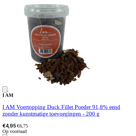
I AM
I AM Voertopping Duck Fillet Poeder 91,8% eend
zonder kunstmatige toevoegingen - 200 g
€4,95
€6,75
Op voorraad