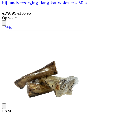
bij tandverzorging, lang kauwplezier - 50 st
€79,95
€106,95
Op voorraad
−26%
I AM