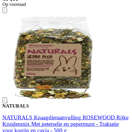
Op voorraad
NATURALS
NATURALS Knaagdieraanvulling ROSEWOOD Rijke
Kruidenmix Met peterselie en pepermunt - Traktatie
voor konijn en cavia - 500 g