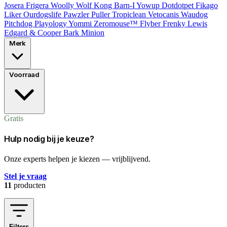
Josera
Frigera
Woolly Wolf
Kong
Barn-I
Yowup
Dotdotpet
Fikago
Liker
Ourdogslife
Pawzler
Puller
Tropiclean
Vetocanis
Waudog
Pitchdog
Playology
Yommi
Zeromouse™
Flyber
Frenky Lewis
Edgard & Cooper
Bark
Minion
Merk
Voorraad
Gratis
Hulp nodig bij je keuze?
Onze experts helpen je kiezen — vrijblijvend.
Stel je vraag
11
producten
Filters