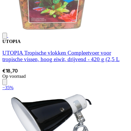
UTOPIA
UTOPIA Tropische vlokken Compleetvoer voor
tropische vissen, hoog eiwit, drijvend - 420 g (2,5 L
€18,70
Op voorraad
−35%