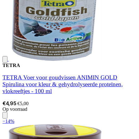
TETRA
TETRA Voer voor goudvissen ANIMIN GOLD
Spirulina voor kleur & gehydrolyseerde proteïnen,
vlokreeftjes - 100 ml
€4,95
€5,00
Op voorraad
−14%