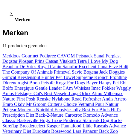
Merken
Merken
11 producten gevonden
Merkloos
Gourmet
Pedigree
CAVOM
Petsnack
Sanal
Ferplast
Dogstar
Plospan
Prins
Catsan
Vitakraft
Tetra
I Love My Dog
Beaphar
De Vries
Royal Canin
Sanofor
Excellent
Luna
Esve
Halti
The Company Of Animals
Primeval
Savic
Bogena
Jack Doggies
Gimcat
Beestenspul
Hunter
Pet-Towel
Supreme
Kronch
Frontline
Dierendrogist
Boon
Petsafe
Rogz For Dogs
Bayer
Happy Pet
Ebi
Bolfo
Energique
Gentle Leader
I Am
Whiskas
Imac
Fokker
Waggly
Antos
Petstages
Cat's Best
Versele-Laga
Orlux
Almo
Milbemax
Nature First
Posh
Renske
Nylabone
Road Refresher
Andis
Artero
Emro
Okdv
Mr Groom
Critter's Choice
Vetramil
Puur Natuur
Petgear
Moderna
Nutribird
Ecostyle
Jolly
Best For Birds
Hill's
Prescription Diet
Back-2-Nature
Carocroc
Komodo
Advance
Classic
Baskerville
Hugs
Trixie
Proderma
Starmark
Dog Rocks
Sureflap
Breedercelect
Kasper Faunafood
Little Rascals
Advance
Veterinary Diet
Eurokat's
Rosewood
Lara
Panacur
Back Zoo