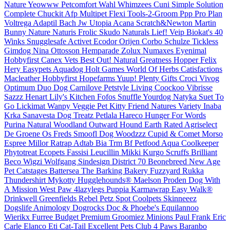
Nature
Yeowww
Petcomfort
Wahl
Whimzees
Cuni
Simple Solution
Complete
Chuckit
Afp
Multipet
Flexi
Tools-2-Groom
Ppp
Pro Plan
Voltrega
Adaptil
Bach
Jw
Utopia
Acana
Scratch&Newton
Martin
Bunny Nature
Naturis
Frolic
Skudo
Naturals
Lief!
Veip
Biokat's
40
Winks
Snugglesafe
Activet
Ecodor
Orijen
Corbo
Schulze
Tickless
Gimdog
Nina Ottosson
Hemparade
Zolux
Numaxes
Eyenimal
Hobbyfirst Canex
Vets Best
Out!
Natural Greatness
Hopper
Felix
Hery
Easypets
Aquadog
Holt Games
World Of Herbs
Catisfactions
Macleather
Hobbyfirst Hopefarms
Yuup!
Plenty Gifts
Croci
Vivog
Optimum
Duo Dog
Carnilove
Petstyle Living
Coockoo
Vibrisse
Sazzz
Henart
Lily's Kitchen
Fofos
Snuffle
Yourdog
Natyka
Suet To
Go
Lickimat
Wanpy
Veggie Pet
Kitty Friend
Natures Variety
Inaba
Krka
Sanavesta
Dog Treatz
Petlala
Hareco
Hunger For Words
Purina
Natural Woodland
Outward Hound
Earth Rated
Agriselect
De Groene Os
Freds
Smoofl
Dog Woodzzz
Cupid & Comet
Morso
Espree
Millor
Ratrap
Adtab
Bia
Trm
Bf Petfood
Aqua Coolkeeper
Phytotreat
Ecopets
Fassisi
Leucillin
Mikki
Kurgo
Scruffs
Brilliant
Beco
Wigzi
Wolfgang
Sindesign
District 70
Beonebreed
New Age
Pet
Catstages
Battersea
The Barking Bakery
Fuzzyard
Rukka
Thundershirt
Mykotty
Hugglehounds®
Maelson
Proden
Dog With
A Mission
West Paw
4lazylegs
Puppia
Karmawrap
Easy Walk®
Drinkwell
Greenfields
Rebel Petz
Spot
Coolpets
Skinneeez
Dogslife
Animology
Dogrocks
Doc & Phoebe's
Equilannoo
Wierikx
Furree
Budget Premium
Groomiez
Minions
Paul Frank
Eric
Carle
Elanco
Eti
Cat-Tail
Excellent Pets
Club 4 Paws
Baranbo