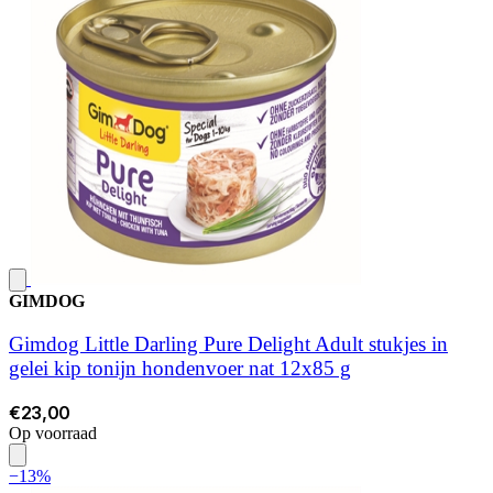
GIMDOG
Gimdog Little Darling Pure Delight Adult stukjes in
gelei kip tonijn hondenvoer nat 12x85 g
€23,00
Op voorraad
−13%