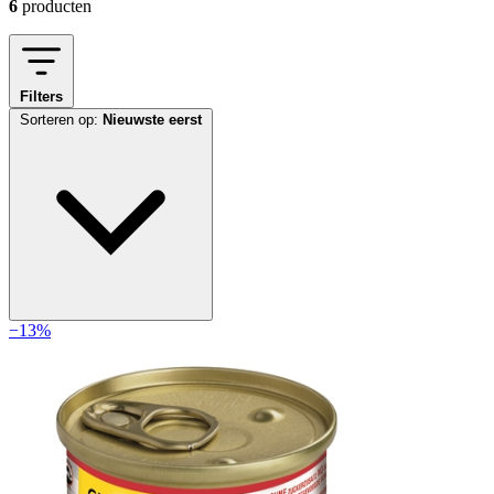
6
producten
Filters
Sorteren op:
Nieuwste eerst
−13%