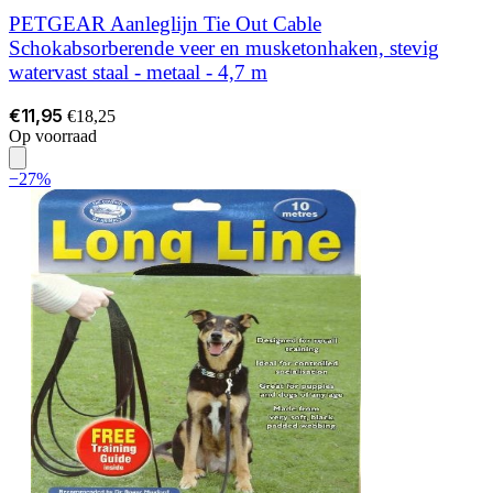
PETGEAR Aanleglijn Tie Out Cable
Schokabsorberende veer en musketonhaken, stevig
watervast staal - metaal - 4,7 m
€11,95
€18,25
Op voorraad
−27%