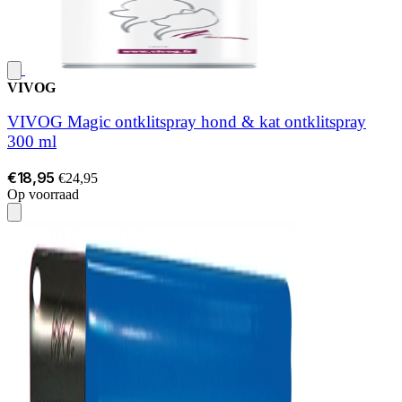
VIVOG
VIVOG Magic ontklitspray hond & kat ontklitspray
300 ml
€18,95
€24,95
Op voorraad