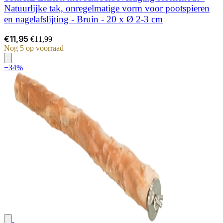
Natuurlijke tak, onregelmatige vorm voor pootspieren
en nagelafslijting - Bruin - 20 x Ø 2-3 cm
€11,95
€11,99
Nog 5 op voorraad
−34%