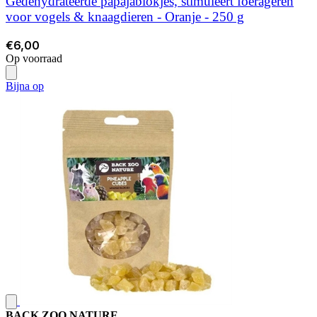
Gedehydrateerde papajablokjes, stimuleert foerageren
voor vogels & knaagdieren - Oranje - 250 g
€6,00
Op voorraad
Bijna op
BACK ZOO NATURE