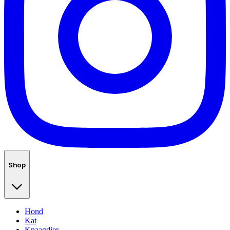
Shop
Hond
Kat
Knaagdier