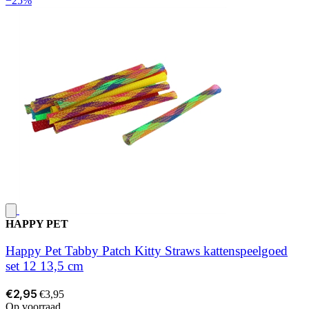
−25%
HAPPY PET
Happy Pet Tabby Patch Kitty Straws kattenspeelgoed
set 12 13,5 cm
€2,95
€3,95
Op voorraad