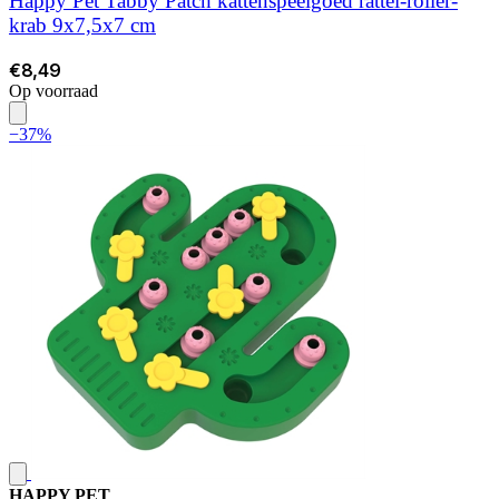
Happy Pet Tabby Patch kattenspeelgoed rattel-roller-
krab 9x7,5x7 cm
€8,49
Op voorraad
−37%
HAPPY PET