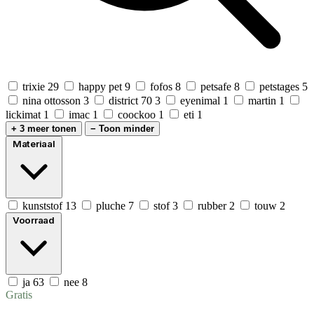
trixie
29
happy pet
9
fofos
8
petsafe
8
petstages
5
nina ottosson
3
district 70
3
eyenimal
1
martin
1
lickimat
1
imac
1
coockoo
1
eti
1
+ 3 meer tonen
− Toon minder
Materiaal
kunststof
13
pluche
7
stof
3
rubber
2
touw
2
Voorraad
ja
63
nee
8
Gratis