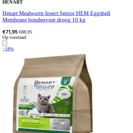
HENART
Henart Mealworm Insect Senior HEM Eggshell
Membrane hondenvoer droog 10 kg
€71,95
€88,95
Op voorraad
−18%