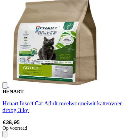
HENART
Henart Insect Cat Adult meelwormeiwit kattenvoer
droog 3 kg
€38,95
Op voorraad