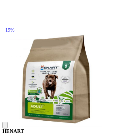
−19%
HENART