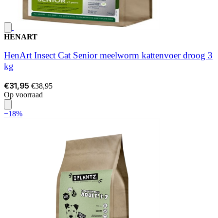
HENART
HenArt Insect Cat Senior meelworm kattenvoer droog 3
kg
€31,95
€38,95
Op voorraad
−18%