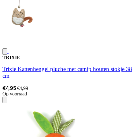
TRIXIE
Trixie Kattenhengel pluche met catnip houten stokje 38
cm
€4,95
€4,99
Op voorraad