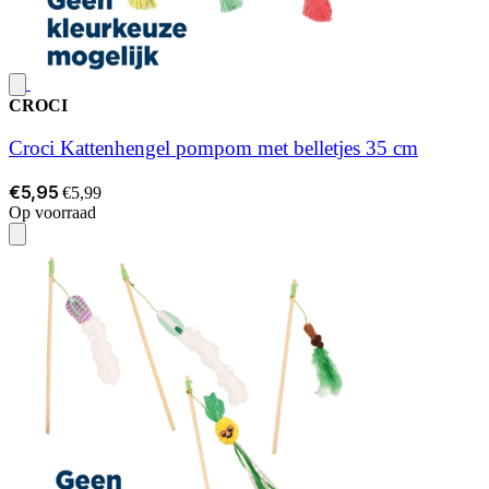
CROCI
Croci Kattenhengel pompom met belletjes 35 cm
€5,95
€5,99
Op voorraad