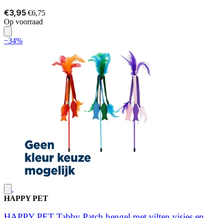
€3,95
€6,75
Op voorraad
−34%
HAPPY PET
HAPPY PET Tabby Patch hengel met vilten visjes en