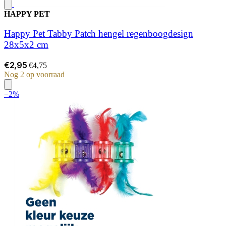
HAPPY PET
Happy Pet Tabby Patch hengel regenboogdesign
28x5x2 cm
€2,95
€4,75
Nog 2 op voorraad
−2%