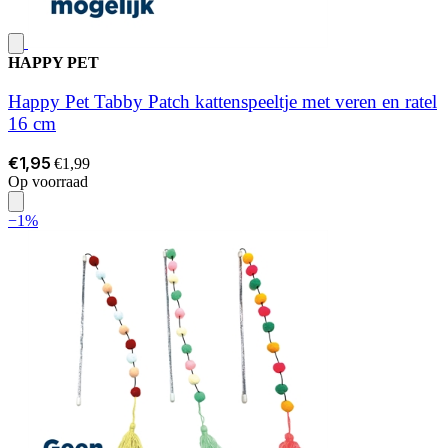
HAPPY PET
Happy Pet Tabby Patch kattenspeeltje met veren en ratel
16 cm
€1,95
€1,99
Op voorraad
−1%