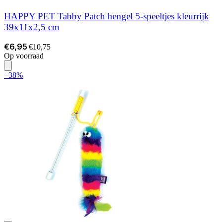
HAPPY PET Tabby Patch hengel 5-speeltjes kleurrijk
39x11x2,5 cm
€6,95
€10,75
Op voorraad
−38%