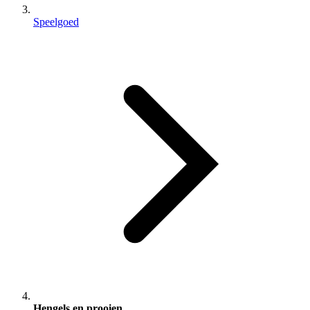
Speelgoed
Hengels en prooien