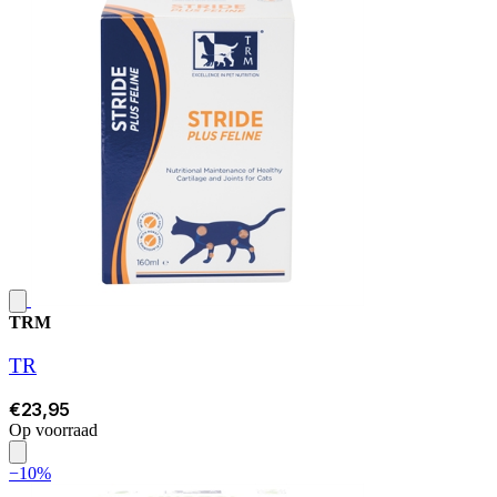
TRM
TR
€23,95
Op voorraad
−10%