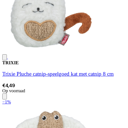
TRIXIE
Trixie Pluche catnip-speelgoed kat met catnip 8 cm
€4,49
Op voorraad
−1%