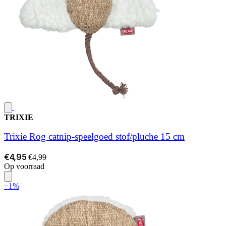
TRIXIE
Trixie Rog catnip-speelgoed stof/pluche 15 cm
€4,95
€4,99
Op voorraad
−1%