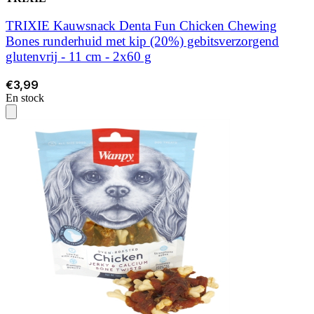
TRIXIE Kauwsnack Denta Fun Chicken Chewing
Bones runderhuid met kip (20%) gebitsverzorgend
glutenvrij - 11 cm - 2x60 g
€3,99
En stock