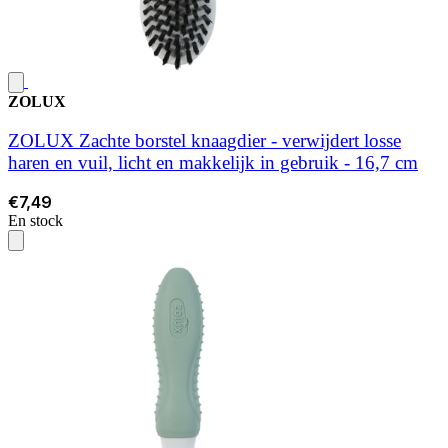
ZOLUX
ZOLUX Zachte borstel knaagdier - verwijdert losse
haren en vuil, licht en makkelijk in gebruik - 16,7 cm
€7,49
En stock