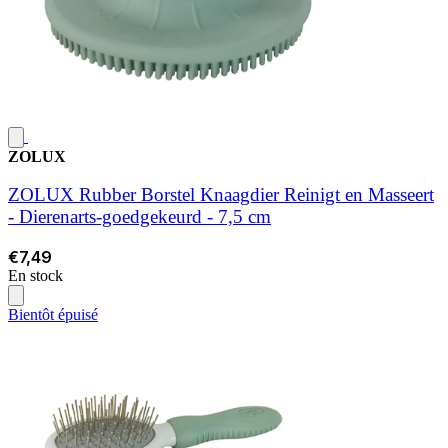
ZOLUX
ZOLUX Rubber Borstel Knaagdier Reinigt en Masseert
- Dierenarts-goedgekeurd - 7,5 cm
€7,49
En stock
Bientôt épuisé