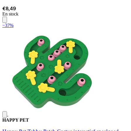
€8,49
En stock
−37%
HAPPY PET