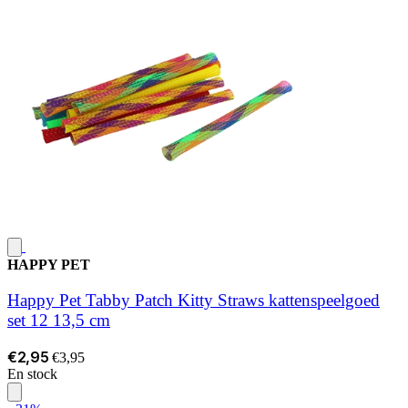
HAPPY PET
Happy Pet Tabby Patch Kitty Straws kattenspeelgoed
set 12 13,5 cm
€2,95
€3,95
En stock