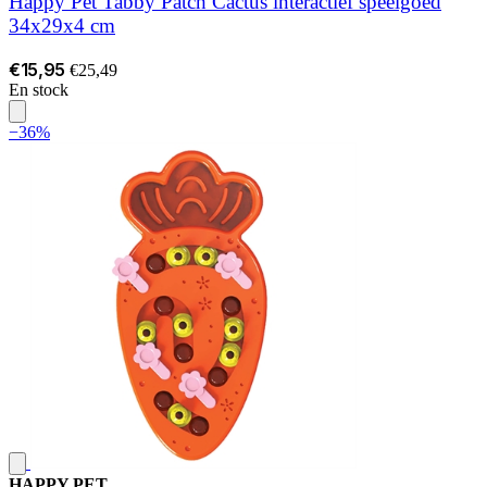
Happy Pet Tabby Patch Cactus interactief speelgoed
34x29x4 cm
€15,95
€25,49
En stock
−36%
HAPPY PET