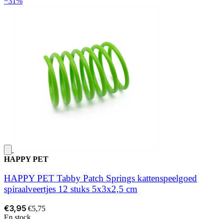
−31%
HAPPY PET
HAPPY PET Tabby Patch Springs kattenspeelgoed
spiraalveertjes 12 stuks 5x3x2,5 cm
€3,95
€5,75
En stock