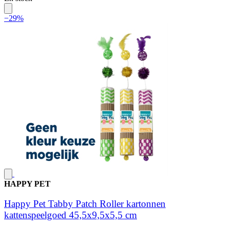
−29%
HAPPY PET
Happy Pet Tabby Patch Roller kartonnen
kattenspeelgoed 45,5x9,5x5,5 cm