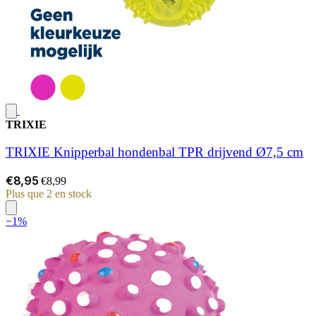
TRIXIE
TRIXIE Knipperbal hondenbal TPR drijvend Ø7,5 cm
€8,95
€8,99
Plus que 2 en stock
−1%