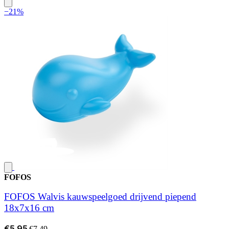
−21%
FOFOS
FOFOS Walvis kauwspeelgoed drijvend piepend
18x7x16 cm
€5,95
€7,49