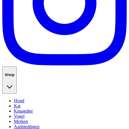
Shop
Hond
Kat
Knaagdier
Vogel
Merken
Aanbiedingen