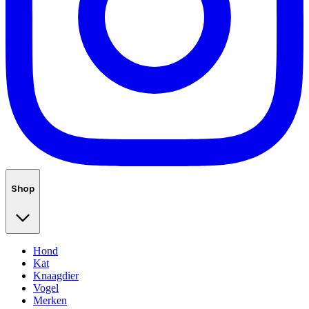
Shop
Hond
Kat
Knaagdier
Vogel
Merken